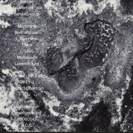
heures
d'ouverture : sur
rendez-vous.
Marbrerie
Bertrand sàrl
1, Rue Henri
Tudor
L-5366
Munsbach
Luxembourg
Bureau : +352 35
01 19-1
contact@bertran
d.lu
Autorisation
d’établissement:
10080143
R.C.S.
Luxembourg