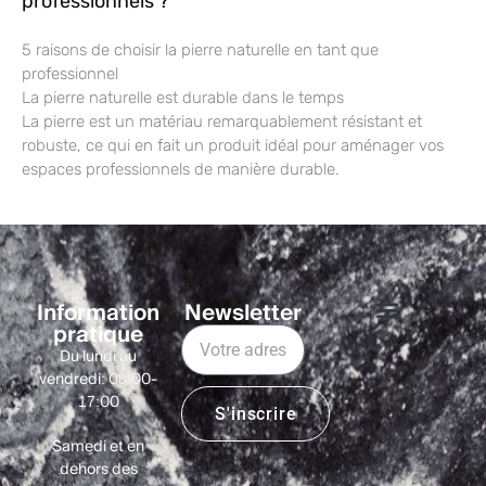
professionnels ?
5 raisons de choisir la pierre naturelle en tant que
professionnel
La pierre naturelle est durable dans le temps
La pierre est un matériau remarquablement résistant et
robuste, ce qui en fait un produit idéal pour aménager vos
espaces professionnels de manière durable.
Information
Newsletter
pratique
Du lundi au
vendredi: 08:00-
17:00
S'inscrire
Samedi et en
dehors des